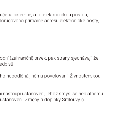
učena písemně, a to elektronickou poštou,
doručováno primárně adresu elektronické pošty,
í (zahraniční) prvek, pak strany sjednávají, že
edpisů.
cího nepodléhá jinému povolování. Živnostenskou
í nastoupí ustanovení, jehož smysl se neplatnému
ch ustanovení. Změny a doplňky Smlouvy či