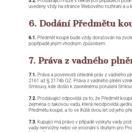
5.2.
Prodávající může v některých případech poskyt
uvedeny vždy na stránce Webového rozhraní a u 
6. Dodání Předmětu ko
6.1.
Předmět koupě bude vždy doručován na zvolen
popřípadě jiným vhodným způsobem.
7. Práva z vadného plně
7.1.
Práva a povinnosti ohledně práv z vadného pl
2161 až § 2174b OZ. Práva z vadného plnění vznik
Smlouvy, kde došlo k zaviněnému porušení Smlou
7.2.
Prodávající odpovídá za to, že Předmět koupě,
zejména o takovou vadu, která neodpovídá ujedna
Předmětu koupě, a to ve lhůtě dvou let od jeho pře
7.3.
Kupující má právo v případě výskytu vady pož
vady nemožný nebo ve srovnání s druhým pro Prod