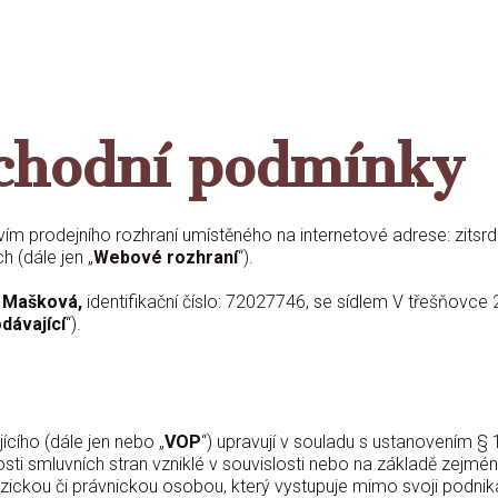
chodní podmínky
m prodejního rozhraní umístěného na internetové adrese: zitsrd
 (dále jen „
Webové rozhraní
“).
 Mašková,
identifikační číslo: 72027746, se sídlem V třešňovc
dávající
“).
ího (dále jen nebo „
VOP
“) upravují v souladu s ustanovením 
ti smluvních stran vzniklé v souvislosti nebo na základě zejména
yzickou či právnickou osobou, který vystupuje mimo svoji podnikate