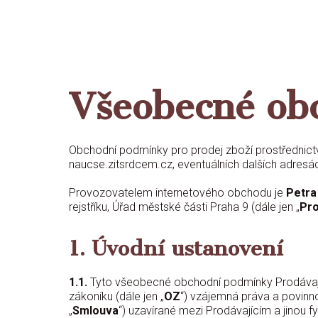
Všeobecné ob
Obchodní podmínky pro prodej zboží prostřednictví
naucse.zitsrdcem.cz, eventuálních dalších adresách
Provozovatelem internetového obchodu je
Petra
rejstříku, Úřad městské části Praha 9 (dále jen „
Pro
1. Úvodní ustanovení
1.1.
Tyto všeobecné obchodní podmínky Prodávajíc
zákoníku (dále jen „
OZ
“) vzájemná práva a povinnos
„
Smlouva
“) uzavírané mezi Prodávajícím a jinou f