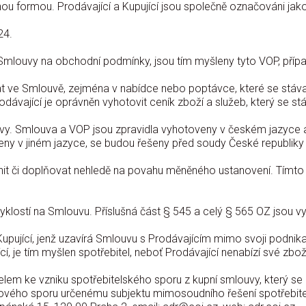
mnou formou. Prodávající a Kupující jsou společně označováni jako
24.
 Smlouvy na obchodní podmínky, jsou tím myšleny tyto VOP, případ
 ve Smlouvě, zejména v nabídce nebo poptávce, které se stávaj
ávající je oprávněn vyhotovit ceník zboží a služeb, který se s
vy. Smlouva a VOP jsou zpravidla vyhotoveny v českém jazyce 
ny v jiném jazyce, se budou řešeny před soudy České republiky 
it či doplňovat nehledě na povahu měněného ustanovení. Tímto
yklostí na Smlouvu. Příslušná část § 545 a celý § 565 OZ jsou v
Kupující, jenž uzavírá Smlouvu s Prodávajícím mimo svoji podnikate
cí, je tím myšlen spotřebitel, neboť Prodávající nenabízí své zbo
telem ke vzniku spotřebitelského sporu z kupní smlouvy, který 
kového sporu určenému subjektu mimosoudního řešení spotřebit