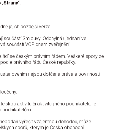
 „
Strany
“.
ně jejích pozdější verze.
í součástí Smlouvy. Odchylná ujednání ve
tává součástí VOP dnem zveřejnění.
a řídí se českým právním řádem. Veškeré spory ze
podle právního řádu České republiky.
 ustanovením nejsou dotčena práva a povinnosti
yloučeny.
lskou aktivitu či aktivitu jiného podnikatele, je
ží podnikatelům.
se nepodaří vyřešit vzájemnou dohodou, může
elských sporů, kterým je Česká obchodní