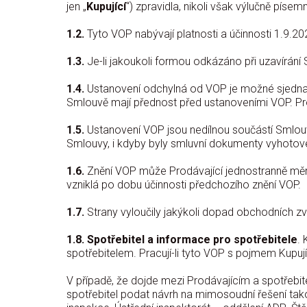
jen „
Kupující
“) zpravidla, nikoli však výlučně píse
1.2.
Tyto VOP nabývají platnosti a účinnosti 1.9.20
1.3.
Je-li jakoukoli formou odkázáno při uzavírání
1.4.
Ustanovení odchylná od VOP je možné sjednat
Smlouvě mají přednost před ustanoveními VOP. Prod
1.5.
Ustanovení VOP jsou nedílnou součástí Smlou
Smlouvy, i kdyby byly smluvní dokumenty vyhotove
1.6.
Znění VOP může Prodávající jednostranně měn
vzniklá po dobu účinnosti předchozího znění VOP.
1.7.
Strany vyloučily jakýkoli dopad obchodních zv
1.8. Spotřebitel a informace pro spotřebitele
. 
spotřebitelem. Pracují-li tyto VOP s pojmem Kupují
V případě, že dojde mezi Prodávajícím a spotřebi
spotřebitel podat návrh na mimosoudní řešení ta