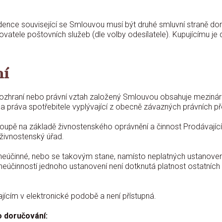
ence související se Smlouvou musí být druhé smluvní straně dor
tele poštovních služeb (dle volby odesílatele). Kupujícímu je 
ní
zhraní nebo právní vztah založený Smlouvou obsahuje mezinárodn
a práva spotřebitele vyplývající z obecně závazných právních př
koupě na základě živnostenského oprávnění a činnost Prodávají
 živnostenský úřad.
neúčinné, nebo se takovým stane, namísto neplatných ustanoven
o neúčinností jednoho ustanovení není dotknutá platnost ostatní
cím v elektronické podobě a není přístupná.
o doručování: