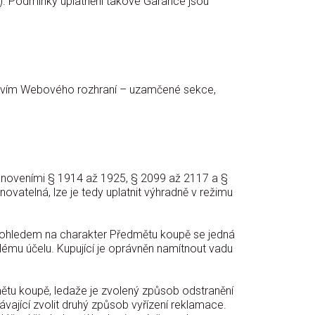
“). Podmínky uplatnění takové Garance jsou
ctvím Webového rozhraní – uzamčené sekce,
tanoveními § 1914 až 1925, § 2099 až 2117 a §
atelná, lze je tedy uplatnit výhradně v režimu
 S ohledem na charakter Předmětu koupě se jedná
mu účelu. Kupující je oprávněn namítnout vadu
ětu koupě, ledaže je zvolený způsob odstranění
jící zvolit druhý způsob vyřízení reklamace.