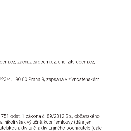
cem.cz, zacni.zitsrdcem.cz, chci.zitsrdcem.cz,
e 223/4, 190 00 Praha 9, zapsaná v živnostenském
§ 1751 odst. 1 zákona č. 89/2012 Sb., občanského
, nikoli však výlučně, kupní smlouvy (dále jen
lskou aktivitu či aktivitu jiného podnikatele (dále