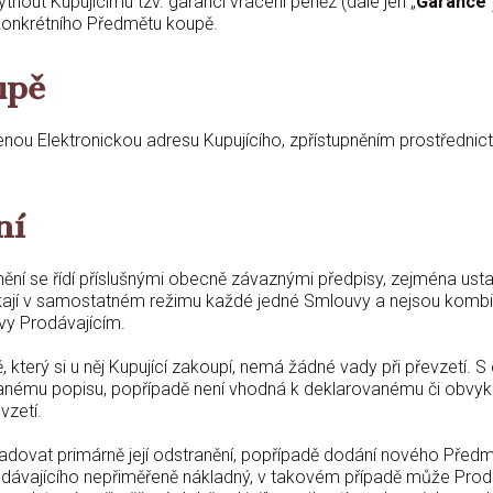
nout Kupujícímu tzv. garanci vrácení peněz (dále jen „
Garance
konkrétního Předmětu koupě.
upě
ou Elektronickou adresu Kupujícího, zpřístupněním prostředni
ní
nění se řídí příslušnými obecně závaznými předpisy, zejména us
ají v samostatném režimu každé jedné Smlouvy a nejsou kombinov
vy Prodávajícím.
 který si u něj Kupující zakoupí, nemá žádné vady při převzetí.
nému popisu, popřípadě není vhodná k deklarovanému či obvyklé
vzetí.
adovat primárně její odstranění, popřípadě dodání nového Předm
ávajícího nepřiměřeně nákladný, v takovém případě může Prodáva