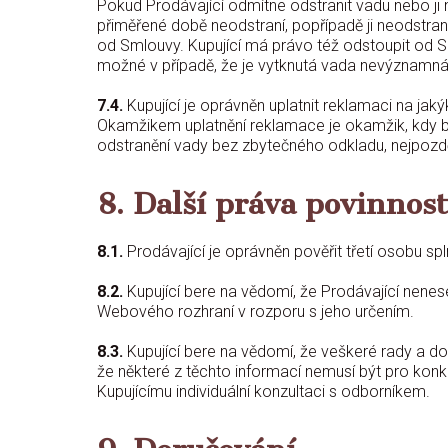
Pokud Prodávající odmítne odstranit vadu nebo ji n
přiměřené době neodstraní, popřípadě ji neodstra
od Smlouvy. Kupující má právo též odstoupit od 
možné v případě, že je vytknutá vada nevýznamná
7.4.
Kupující je oprávněn uplatnit reklamaci na jaký
Okamžikem uplatnění reklamace je okamžik, kdy byl
odstranění vady bez zbytečného odkladu, nejpozdě
8. Další práva povinnos
8.1.
Prodávající je oprávněn pověřit třetí osobu sp
8.2.
Kupující bere na vědomí, že Prodávající nene
Webového rozhraní v rozporu s jeho určením.
8.3.
Kupující bere na vědomí, že veškeré rady a dopo
že některé z těchto informací nemusí být pro kon
Kupujícímu individuální konzultaci s odborníkem.