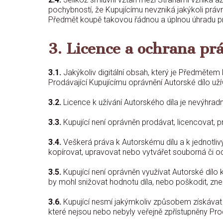
pochybností, že Kupujícímu nevzniká jakýkoli práv
Předmět koupě takovou řádnou a úplnou úhradu prov
3. Licence a ochrana prá
3.1.
Jakýkoliv digitální obsah, který je Předmětem k
Prodávající Kupujícímu oprávnění Autorské dílo uží
3.2.
Licence k užívání Autorského díla je nevýhradn
3.3.
Kupující není oprávněn prodávat, licencovat, p
3.4.
Veškerá práva k Autorskému dílu a k jednotliv
kopírovat, upravovat nebo vytvářet souborná či o
3.5.
Kupující není oprávněn využívat Autorské díl
by mohl snižovat hodnotu díla, nebo poškodit, znem
3.6.
Kupující nesmí jakýmkoliv způsobem získávat an
které nejsou nebo nebyly veřejně zpřístupněny Pro