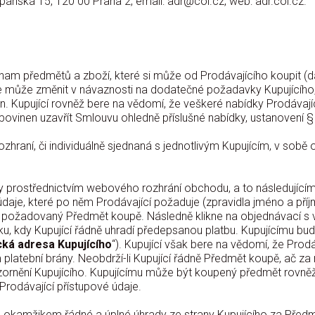
ěpánská 15, 120 00 Praha 2, email:
adr@coi.cz
, web: adr.coi.cz.
am předmětů a zboží, které si může od Prodávajícího koupit (dá
se může změnit v návaznosti na dodatečné požadavky Kupujícíh
 Kupující rovněž bere na vědomí, že veškeré nabídky Prodávaj
povinen uzavřít Smlouvu ohledně příslušné nabídky, ustanovení §
hraní, či individuálně sjednaná s jednotlivým Kupujícím, v sob
 prostřednictvím webového rozhrání obchodu, a to následující
daje, které po něm Prodávající požaduje (zpravidla jméno a příjme
alší požadovaný Předmět koupě. Následně klikne na objednávací s
, kdy Kupující řádně uhradí předepsanou platbu. Kupujícímu b
cká adresa Kupujícího
“). Kupující však bere na vědomí, že Pro
atební brány. Neobdrží-li Kupující řádně Předmět koupě, ač za ně
zornění Kupujícího. Kupujícímu může být koupený předmět rovně
rodávající přístupové údaje.
 okamžikem řádné a úplné úhrady ze strany Kupujícího za Předmět