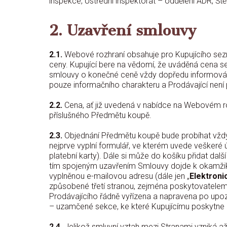
inspekce, Ústřední inspektorát – oddělení ADR, Št
2. Uzavření smlouvy
2.1.
Webové rozhraní obsahuje pro Kupujícího sezn
ceny. Kupující bere na vědomí, že uváděná cena 
smlouvy o konečné ceně vždy dopředu informován.
pouze informačního charakteru a Prodávající není 
2.2.
Cena, ať již uvedená v nabídce na Webovém roz
příslušného Předmětu koupě.
2.3.
Objednání Předmětu koupě bude probíhat vždy
nejprve vyplní formulář, ve kterém uvede veškeré ú
platební karty). Dále si může do košíku přidat d
tím spojeným uzavřením Smlouvy dojde k okamžiku
vyplněnou e-mailovou adresu (dále jen „
Elektroni
způsobené třetí stranou, zejména poskytovatelem pl
Prodávajícího řádně vyřízena a napravena po upo
– uzamčené sekce, ke které Kupujícímu poskytne P
2.4.
Jelikož smluvní vztah mezi Stranami vzniká až