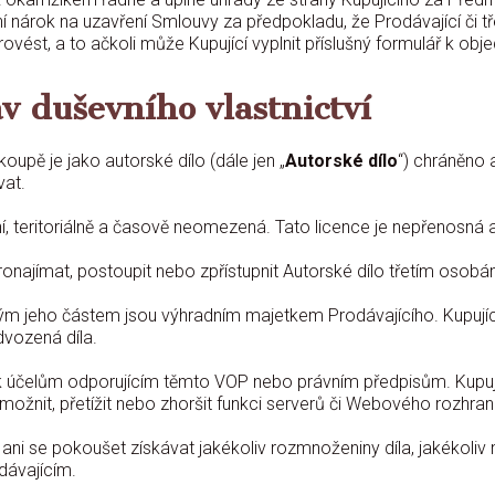
ní nárok na uzavření Smlouvy za předpokladu, že Prodávající či
ést, a to ačkoli může Kupující vyplnit příslušný formulář k obj
v duševního vlastnictví
oupě je jako autorské dílo (dále jen „
Autorské dílo
“) chráněno
vat.
í, teritoriálně a časově neomezená. Tato licence je nepřenosná a
ronajímat, postoupit nebo zpřístupnit Autorské dílo třetím osobá
ým jeho částem jsou výhradním majetkem Prodávajícího. Kupující
dvozená díla.
o k účelům odporujícím těmto VOP nebo právním předpisům. Kupuj
ožnit, přetížit nebo zhoršit funkci serverů či Webového rozhraní
i se pokoušet získávat jakékoliv rozmnoženiny díla, jakékoliv m
dávajícím.