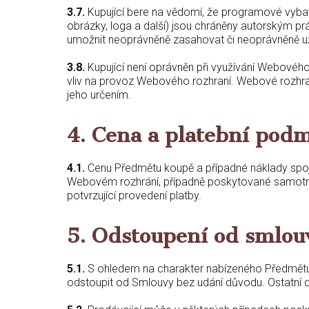
3.7.
Kupující bere na vědomí, že programové vybavení
obrázky, loga a další) jsou chráněny autorským p
umožnit neoprávněně zasahovat či neoprávněně už
3.8.
Kupující není oprávněn při využívání Webovéh
vliv na provoz Webového rozhraní. Webové rozhraní
jeho určením.
4. Cena a platební pod
4.1.
Cenu Předmětu koupě a případné náklady spoje
Webovém rozhrání, případně poskytované samotným
potvrzující provedení platby.
5. Odstoupení od smlou
5.1.
S ohledem na charakter nabízeného Předmětu k
odstoupit od Smlouvy bez udání důvodu. Ostatní