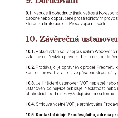
9. Doručování
9.1.
Nebude-li dohodnuto jinak, veškerá korespond
osobně nebo doporučeně prostřednictvím provozova
kterou za tímto účelem Prodávajícímu sdělí.
10. Závěrečná ustanove
10.1.
Pokud vztah související s užitím Webového ro
vztah se řídí českým právem. Tímto nejsou dotčen
10.2.
Prodávající je oprávněn k prodeji Předmětu 
kontrolu provádí v rámci své působnosti příslušný
10.3.
Je-li některé ustanovení VOP neplatné nebo 
ustanovení co nejvíce přibližuje. Neplatností neb
obchodních podmínek vyžadují písemnou formu.
10.4.
Smlouva včetně VOP je archivována Prodávají
10.5. Kontaktní údaje Prodávajícího, adresa pr