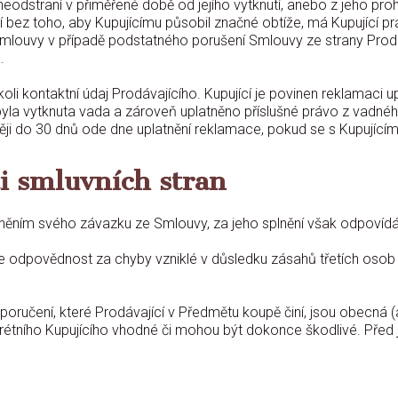
eodstraní v přiměřené době od jejího vytknutí, anebo z jeho proh
ní bez toho, aby Kupujícímu působil značné obtíže, má Kupující 
Smlouvy v případě podstatného porušení Smlouvy ze strany Prod
.
koli kontaktní údaj Prodávajícího. Kupující je povinen reklamaci u
a vytknuta vada a zároveň uplatněno příslušné právo z vadného 
ji do 30 dnů ode dne uplatnění reklamace, pokud se s Kupující
ti smluvních stran
lněním svého závazku ze Smlouvy, za jeho splnění však odpovídá 
se odpovědnost za chyby vzniklé v důsledku zásahů třetích osob
ručení, které Prodávající v Předmětu koupě činí, jsou obecná (a n
krétního Kupujícího vhodné či mohou být dokonce škodlivé. Před 