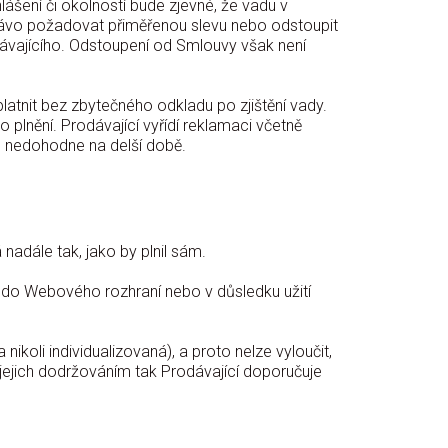
lášení či okolností bude zjevné, že vadu v
právo požadovat přiměřenou slevu nebo odstoupit
ávajícího. Odstoupení od Smlouvy však není
platnit bez zbytečného odkladu po zjištění vady.
plnění. Prodávající vyřídí reklamaci včetně
m nedohodne na delší době.
nadále tak, jako by plnil sám.
 do Webového rozhraní nebo v důsledku užití
ikoli individualizovaná), a proto nelze vyloučit,
jejich dodržováním tak Prodávající doporučuje