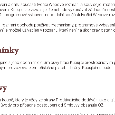
 a další součásti tvořící Webové rozhraní a související materiál
rávem. Kupující se zavazuje, že nebude vykonávat žádnou činno
ít programové vybavení nebo další součásti tvořící Webové roz
o rozhraní obchodu používat mechanismy, programové vybavení n
 je možné užívat jen v rozsahu, který není na úkor práv ostatníc
mínky
né s jeho dodáním dle Smlouvy hradí Kupující prostřednictvím 
 provozovatelem příslušné platební brány. Kupujícímu bude na
vy
oupě, který je vždy ze strany Prodávajícího dodáván jako digit
 důvody pro případné odstoupení od Smlouvy obsahuje OZ.